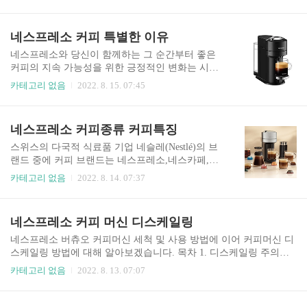
꽤 있으실 겁니다. 오늘은 그 동전들에 관심을 가져
른데요 신차 출고후 4년이 지나면 최초로 자동차
봐야 합니다. 집 어딘가에 보관하고 있는 동전을 방
검사를 받아야하고 이후 보통 일반 승용차는 2년마
치하면 안됩니다.그 이유는 애물단지 동전이 수백
네스프레소 커피 특별한 이유
다 검사를 받으면 됩니다. 만약 기간 내에 검사를
만 원의 가치를 가지고 있는 경우가 있기 때문입니
받지 않는다면? 자동차 관리..
다. 목차 1. 희귀 동전 가격 2. 찬밥 동전 시대 3. 동
네스프레소와 당신이 함께하는 그 순간부터 좋은
전 수집가들 4. 10원 희귀 동전 가격 5. 50원 희귀
커피의 지속 가능성을 위한 긍정적인 변화는 시작
동전 가격 6. 100원 희귀 동전 가격 7. 500원 희귀
됩니다. 핸드 피킹 방식 한 그루의 나무에서 자라는
카테고리 없음
2022. 8. 15. 07:45
동전 가격 희귀 동전 가격 10원짜리 동전 하나가 80
열매들도 익는 속도가 저마다다릅니다. 네스프레
만 원이 되기도 하고 500원짜리 동전 하나를 200만
소는 손으로 직접 따는 핸드 피킹 방식을 통해 잘
원에 사가는 사람들도 있습니다. 그런 돈이 되는 동
익은 커피체리를 수확합니다. 최상의 원두 선별 모
네스프레소 커피종류 커피특징
전은 어떤 동전들인지 정보를..
든 커피 원두의 품질은 다릅니다. 각 원두 마다 등
급을 매겨 최상의 완전무결한 원두를 선별합니다.
스위스의 다국적 식료품 기업 네슬레(Nestlé)의 브
최적의 로스팅 각각의 블렌딩 조합에 딱 맞는 로스
랜드 중에 커피 브랜드는 네스프레소,네스카페,돌
팅 시간과 온도를 통해 각 원두가 가진 원산지의 특
체구스토로 나뉘어 지며 네스프레소가 네스카페,
카테고리 없음
2022. 8. 14. 07:37
징을 최대한 끌어냅니다. 섬세한 블렌딩 네스프레
돌체구스토 보다 고급 커피로 위치하고 있습니다.
소의 마스터 블렌더는 각 커피 원두가 가진 개성을
좋은 커피는 발견하는 순간 바로 알 수 있습니다.
섬세하게 블렌딩하여 최적의 아로마 프로필을 구
향긋한 아로마와 황금빛 크레마, 미각을 만족시키
네스프레소 커피 머신 디스케일링
성합니다. 맞춤식 그라인딩 원두의 품종과 블렌딩
는 깊은 풍미와 풍성한 바디감까지. 한 모금 한 모
방식에 따라 맞춤식 그라인딩을 통해 커..
금 섬세한 커피의 맛과 향, 그리고 일상의 특별함을
네스프레소 버츄오 커피머신 세척 및 사용 방법에 이어 커피머신 디
느낄 수 있는 커피 경험을 지금 바로 시작하세요.
스케일링 방법에 대해 알아보겠습니다. 목차 1. 디스케일링 주의사
목차 1. 네스프레소 커피 취향 2. 네스프레소 커피
항 2. 버츄오 플러스 디스케일링 (20분 소요) 3. 버츄오 넥스트 디스
카테고리 없음
2022. 8. 13. 07:07
특징 3. 테이스팅 TIP 네스프레소 커피 취향 다양
케일링 (약 10분 소요) 디스케일링 주의사항 • 한국 네스프레소에서
한 네스프레소 커피를 통해 당신의 커피 취향을 발
는 디스케일링 용액을 판매하지 않습니다. 깨끗한 물로만 디스케일
견해 보세요. 아메리카노 에스프레소 40ml에 뜨거
링을 진행하여 주세요. • 디스케일링 알람이 나타나면 최상의 커피