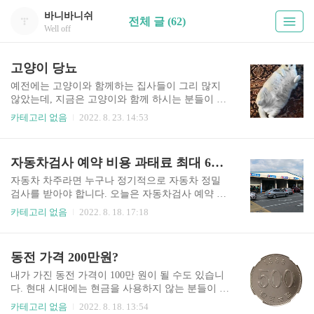
바니바니쉬
전체 글 (62)
Well off
고양이 당뇨
예전에는 고양이와 함께하는 집사들이 그리 많지
않았는데, 지금은 고양이와 함께 하시는 분들이 많
이 늘어났습니다. 오늘은 그중에 실내 생활하는 노
카테고리 없음
2022. 8. 23. 14:53
령묘에게 발생하기 쉬운 고양이 당뇨에 대해 알아
보겠습니다. 목차 1. 고양이 당뇨란 2. 고양이 당뇨
의 원인 3.​ 고양이 당뇨 증상 및 합병증 4. 고양이
자동차검사 예약 비용 과태료 최대 60만원
당뇨 혈당 관리 5. 고양이 당뇨 치료 고양이 당뇨란
당뇨란 말 그대로 혈액과 소변에서 당이 증가하는
자동차 차주라면 누구나 정기적으로 자동차 정밀
질병입니다. 고양이 당뇨 역시 사람과 비슷합니다.
검사를 받아야 합니다. 오늘은 자동차검사 예약 방
고양이의 정상 혈당 수치는 사람과 같은 80~120mg
법에 대해 알아보겠습니다. 만약 검사 시기를 깜빡
카테고리 없음
2022. 8. 18. 17:18
사이 입니다. ​ 췌장에서는 인슐린이라는 호르몬을
하고 지나가신다면, 엄청난 과태료를 지불해야 하
분비하는데, 이 호르몬이 잘 생성이 되지 않거나 혹
기 때문에 꼭 시간을 내서 자동차 검사를 받으시는
은 잘 반응하지 않아 혈당 조절에 문제가 생기는 질
게 좋습니다. 요즘은 TS한국교통안전공단에서 카
동전 가격 200만원?
병입니다. 인슐린은 혈액 속에서 당을 조절하는 역
카오톡으로 알림이 옵니다. 목차 1.​자동차 정기 검
할과 각..
사주기 2.만약 기간 내에 검사를 받지 않는다면? 3.
내가 가진 동전 가격이 100만 원이 될 수도 있습니
자동차 검사 예약 방법 4. 자동차 검사비용 5.자동
다. 현대 시대에는 현금을 사용하지 않는 분들이 많
차 검사 방법, 소요시간 ​자동차 정기 검사주기 자동
습니다. 그렇다 보니 어느 집이나 보관해둔 동전들
카테고리 없음
2022. 8. 18. 13:54
차검사는 자동차 종류에 따라 정기검사 기간이 다