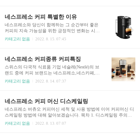
꽤 있으실 겁니다. 오늘은 그 동전들에 관심을 가져
른데요 신차 출고후 4년이 지나면 최초로 자동차
봐야 합니다. 집 어딘가에 보관하고 있는 동전을 방
검사를 받아야하고 이후 보통 일반 승용차는 2년마
치하면 안됩니다.그 이유는 애물단지 동전이 수백
네스프레소 커피 특별한 이유
다 검사를 받으면 됩니다. 만약 기간 내에 검사를
만 원의 가치를 가지고 있는 경우가 있기 때문입니
받지 않는다면? 자동차 관리..
다. 목차 1. 희귀 동전 가격 2. 찬밥 동전 시대 3. 동
네스프레소와 당신이 함께하는 그 순간부터 좋은
전 수집가들 4. 10원 희귀 동전 가격 5. 50원 희귀
커피의 지속 가능성을 위한 긍정적인 변화는 시작
동전 가격 6. 100원 희귀 동전 가격 7. 500원 희귀
됩니다. 핸드 피킹 방식 한 그루의 나무에서 자라는
카테고리 없음
2022. 8. 15. 07:45
동전 가격 희귀 동전 가격 10원짜리 동전 하나가 80
열매들도 익는 속도가 저마다다릅니다. 네스프레
만 원이 되기도 하고 500원짜리 동전 하나를 200만
소는 손으로 직접 따는 핸드 피킹 방식을 통해 잘
원에 사가는 사람들도 있습니다. 그런 돈이 되는 동
익은 커피체리를 수확합니다. 최상의 원두 선별 모
네스프레소 커피종류 커피특징
전은 어떤 동전들인지 정보를..
든 커피 원두의 품질은 다릅니다. 각 원두 마다 등
급을 매겨 최상의 완전무결한 원두를 선별합니다.
스위스의 다국적 식료품 기업 네슬레(Nestlé)의 브
최적의 로스팅 각각의 블렌딩 조합에 딱 맞는 로스
랜드 중에 커피 브랜드는 네스프레소,네스카페,돌
팅 시간과 온도를 통해 각 원두가 가진 원산지의 특
체구스토로 나뉘어 지며 네스프레소가 네스카페,
카테고리 없음
2022. 8. 14. 07:37
징을 최대한 끌어냅니다. 섬세한 블렌딩 네스프레
돌체구스토 보다 고급 커피로 위치하고 있습니다.
소의 마스터 블렌더는 각 커피 원두가 가진 개성을
좋은 커피는 발견하는 순간 바로 알 수 있습니다.
섬세하게 블렌딩하여 최적의 아로마 프로필을 구
향긋한 아로마와 황금빛 크레마, 미각을 만족시키
네스프레소 커피 머신 디스케일링
성합니다. 맞춤식 그라인딩 원두의 품종과 블렌딩
는 깊은 풍미와 풍성한 바디감까지. 한 모금 한 모
방식에 따라 맞춤식 그라인딩을 통해 커..
금 섬세한 커피의 맛과 향, 그리고 일상의 특별함을
네스프레소 버츄오 커피머신 세척 및 사용 방법에 이어 커피머신 디
느낄 수 있는 커피 경험을 지금 바로 시작하세요.
스케일링 방법에 대해 알아보겠습니다. 목차 1. 디스케일링 주의사
목차 1. 네스프레소 커피 취향 2. 네스프레소 커피
항 2. 버츄오 플러스 디스케일링 (20분 소요) 3. 버츄오 넥스트 디스
카테고리 없음
2022. 8. 13. 07:07
특징 3. 테이스팅 TIP 네스프레소 커피 취향 다양
케일링 (약 10분 소요) 디스케일링 주의사항 • 한국 네스프레소에서
한 네스프레소 커피를 통해 당신의 커피 취향을 발
는 디스케일링 용액을 판매하지 않습니다. 깨끗한 물로만 디스케일
견해 보세요. 아메리카노 에스프레소 40ml에 뜨거
링을 진행하여 주세요. • 디스케일링 알람이 나타나면 최상의 커피