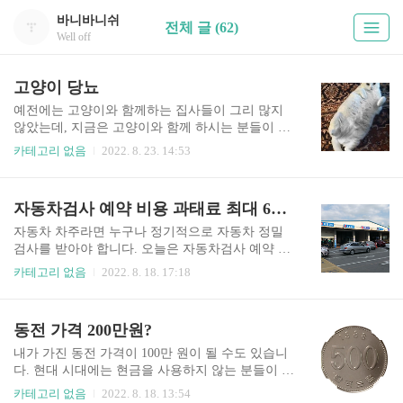
바니바니쉬
전체 글 (62)
Well off
고양이 당뇨
예전에는 고양이와 함께하는 집사들이 그리 많지
않았는데, 지금은 고양이와 함께 하시는 분들이 많
이 늘어났습니다. 오늘은 그중에 실내 생활하는 노
카테고리 없음
2022. 8. 23. 14:53
령묘에게 발생하기 쉬운 고양이 당뇨에 대해 알아
보겠습니다. 목차 1. 고양이 당뇨란 2. 고양이 당뇨
의 원인 3.​ 고양이 당뇨 증상 및 합병증 4. 고양이
자동차검사 예약 비용 과태료 최대 60만원
당뇨 혈당 관리 5. 고양이 당뇨 치료 고양이 당뇨란
당뇨란 말 그대로 혈액과 소변에서 당이 증가하는
자동차 차주라면 누구나 정기적으로 자동차 정밀
질병입니다. 고양이 당뇨 역시 사람과 비슷합니다.
검사를 받아야 합니다. 오늘은 자동차검사 예약 방
고양이의 정상 혈당 수치는 사람과 같은 80~120mg
법에 대해 알아보겠습니다. 만약 검사 시기를 깜빡
카테고리 없음
2022. 8. 18. 17:18
사이 입니다. ​ 췌장에서는 인슐린이라는 호르몬을
하고 지나가신다면, 엄청난 과태료를 지불해야 하
분비하는데, 이 호르몬이 잘 생성이 되지 않거나 혹
기 때문에 꼭 시간을 내서 자동차 검사를 받으시는
은 잘 반응하지 않아 혈당 조절에 문제가 생기는 질
게 좋습니다. 요즘은 TS한국교통안전공단에서 카
동전 가격 200만원?
병입니다. 인슐린은 혈액 속에서 당을 조절하는 역
카오톡으로 알림이 옵니다. 목차 1.​자동차 정기 검
할과 각..
사주기 2.만약 기간 내에 검사를 받지 않는다면? 3.
내가 가진 동전 가격이 100만 원이 될 수도 있습니
자동차 검사 예약 방법 4. 자동차 검사비용 5.자동
다. 현대 시대에는 현금을 사용하지 않는 분들이 많
차 검사 방법, 소요시간 ​자동차 정기 검사주기 자동
습니다. 그렇다 보니 어느 집이나 보관해둔 동전들
카테고리 없음
2022. 8. 18. 13:54
차검사는 자동차 종류에 따라 정기검사 기간이 다