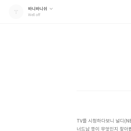
바니바니쉬
Well off
TV를 시청하다보니 널디(NE
너드남 뜻이 무엇인지 찾아