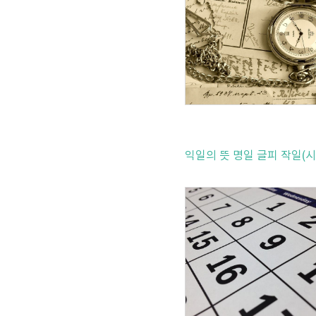
익일의 뜻 명일 글피 작일(